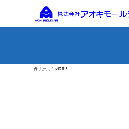
コ
ナ
ン
ビ
テ
ゲ
ン
ー
ツ
シ
へ
ョ
ス
ン
キ
に
ッ
移
プ
動
トップ
設備案内