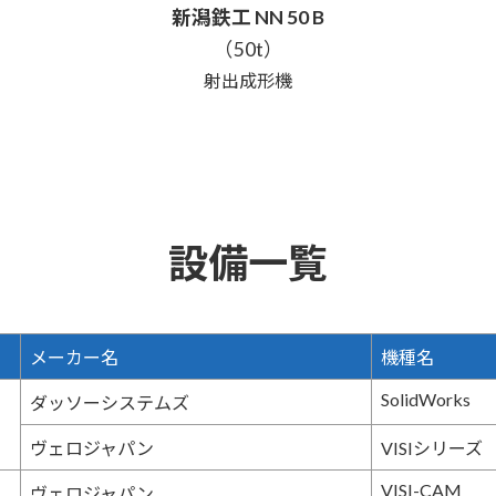
新潟鉄工 NN 50 B
（50t）
射出成形機
設備一覧
メーカー名
機種名
SolidWorks
ダッソーシステムズ
ヴェロジャパン
VISIシリーズ
VISI-CAM
ヴェロジャパン