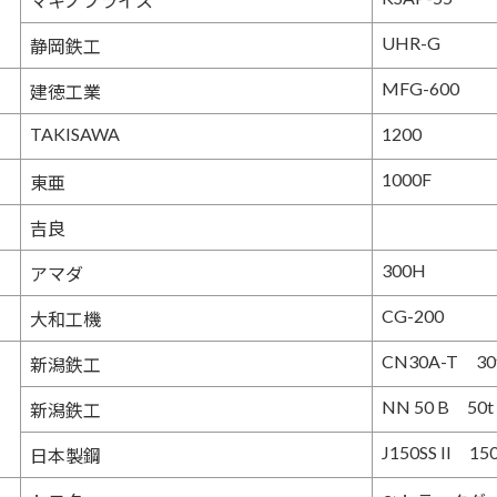
マキノフライス
UHR-G
静岡鉄工
MFG-600
建徳工業
TAKISAWA
1200
1000F
東亜
吉良
300H
アマダ
CG-200
大和工機
CN30A-T 30
新潟鉄工
NN 50 B 50t
新潟鉄工
J150SS II 150
日本製鋼