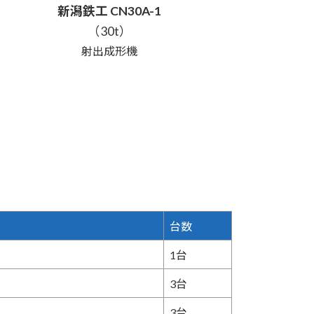
新潟鉄工 CN30A-1
（30t）
射出成形機
台数
1台
3台
3台