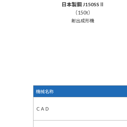
日本製鋼
J150S
SⅡ
（150t）
射出成形機
機械名称
ＣＡＤ